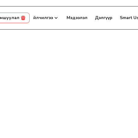
амшуулал
Үйлчилгээ
Мэдээлэл
Дэлгүүр
Smart U