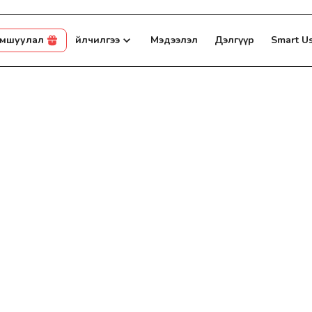
амшуулал
Үйлчилгээ
Мэдээлэл
Дэлгүүр
Smart U