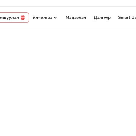
амшуулал
Үйлчилгээ
Мэдээлэл
Дэлгүүр
Smart U