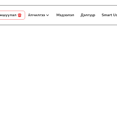
амшуулал
Үйлчилгээ
Мэдээлэл
Дэлгүүр
Smart U