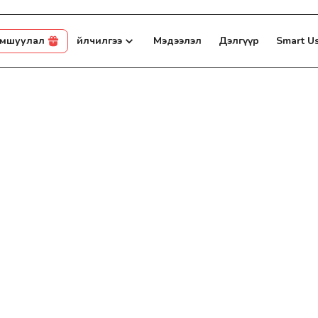
амшуулал
Үйлчилгээ
Мэдээлэл
Дэлгүүр
Smart U