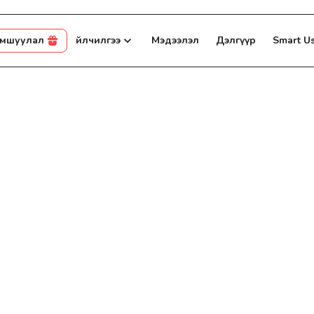
амшуулал
Үйлчилгээ
Мэдээлэл
Дэлгүүр
Smart U