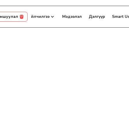
амшуулал
Үйлчилгээ
Мэдээлэл
Дэлгүүр
Smart U