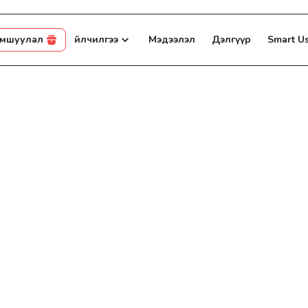
амшуулал
Үйлчилгээ
Мэдээлэл
Дэлгүүр
Smart U